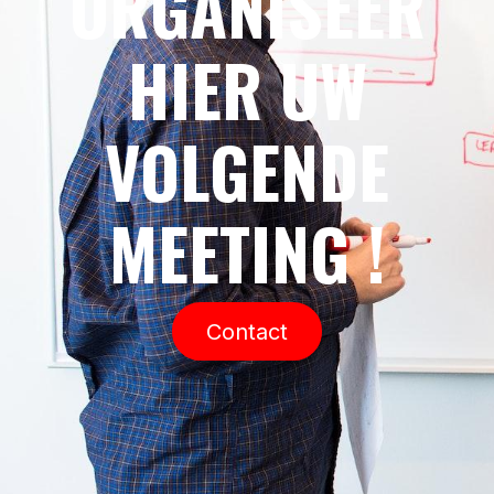
ORGANISEER
HIER UW
VOLGENDE
MEETING !
Contact