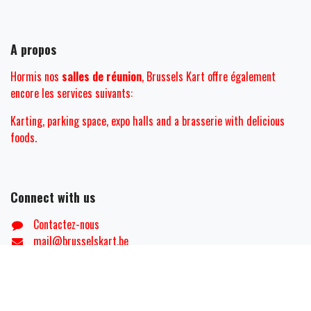
Nos Services
Accueil
Karting
Brasserie
Events
Meetings
Helicopter flights
Brussels Gate
A propos
Hormis nos
salles de réunion
, Brussels Kart offre également
encore les services suivants:
Karting, parking space, expo halls and
a brasserie with delicious