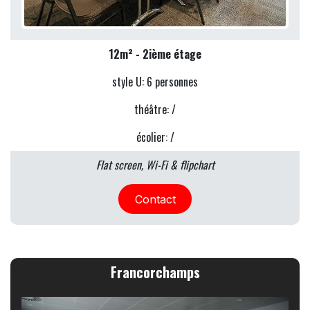
12m² - 2ième étage
style U: 6 personnes
théâtre: /
écolier: /
Flat screen, Wi-Fi & flipchart
Contact
Francorchamps